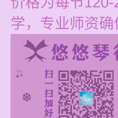
价格为每节120
学，专业师资确